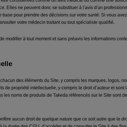
être considérées comme un avis médical ou comme une sollicitat
 Elles ne peuvent donc se substituer à l'avis d'un profession
de base pour prendre des décisions sur votre santé. Si vous avez
sulter votre médecin traitant ou tout spécialiste qualifié.
 de modifier à tout moment et sans préavis les informations con
uelle
et chacun des éléments du Site, y compris les marques, logos, 
s de propriété intellectuelle, y compris le droit d’auteur et sont
us les noms de produits de Takeda référencés sur le Site sont
confère aucun droit de quelque nature que ce soit autre que le dr
é à la durée des CGU, d’accéder et de consulter le Site à des fin