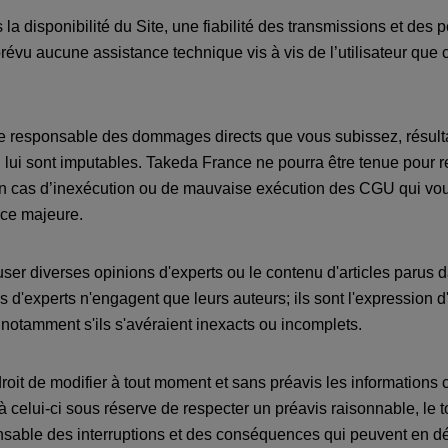
 la disponibilité du Site, une fiabilité des transmissions et de
 prévu aucune assistance technique vis à vis de l’utilisateur que
ue responsable des dommages directs que vous subissez, résult
ui lui sont imputables. Takeda France ne pourra être tenue pou
en cas d’inexécution ou de mauvaise exécution des CGU qui vou
orce majeure.
fuser diverses opinions d'experts ou le contenu d'articles parus 
s d'experts n'engagent que leurs auteurs; ils sont l'expression 
otamment s'ils s'avéraient inexacts ou incomplets.
roit de modifier à tout moment et sans préavis les informations 
 celui-ci sous réserve de respecter un préavis raisonnable, le t
able des interruptions et des conséquences qui peuvent en déco