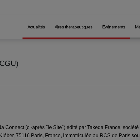
Skip
to
main
content
Actualités
Aires thérapeutiques
Événements
Mé
 (CGU)
da Connect (ci-après "le Site") édité par Takeda France, société 
 Kléber, 75116 Paris, France, immatriculée au RCS de Paris so