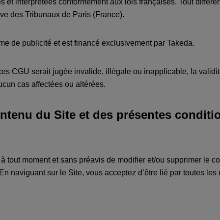
 et interprétées conformément aux lois françaises. Tout différe
ive des Tribunaux de Paris (France).
rme de publicité et est financé exclusivement par Takeda.
s CGU serait jugée invalide, illégale ou inapplicable, la validité,
ucun cas affectées ou altérées.
ontenu du Site et des présentes conditi
 à tout moment et sans préavis de modifier et/ou supprimer le co
 En naviguant sur le Site, vous acceptez d’être lié par toutes le